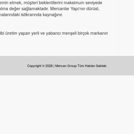
 temin etmek, müşteri beklentilerini maksimum seviyede
katma değer sağlamaktadır. Mercanlar Yapı'nın dürüst,
ışmalarındaki istikrarında kaynağınır.
eri gibi üretim yapan yerli ve yabancı menşeli birçok markanın
Copyright © 2026 | Mercan Group Tüm Hakları Saklıdır.